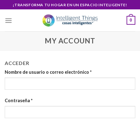
Skip
¡TRANSFORMA TU HOGAR EN UN ESPACIO INTELIGENTE!
to
content
0
MY ACCOUNT
ACCEDER
Nombre de usuario o correo electrónico
*
Contraseña
*