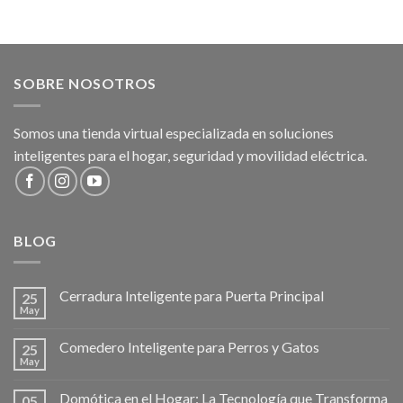
$6.999.900.
$4.599.900
SOBRE NOSOTROS
Somos una tienda virtual especializada en soluciones
inteligentes para el hogar, seguridad y movilidad eléctrica.
BLOG
Cerradura Inteligente para Puerta Principal
25
May
Comedero Inteligente para Perros y Gatos
25
May
Domótica en el Hogar: La Tecnología que Transforma
05