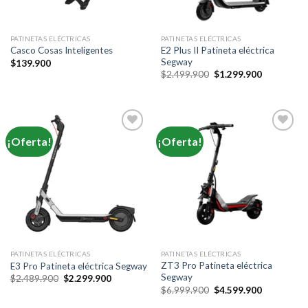
PATINETAS ELÉCTRICAS
PATINETAS ELÉCTRICAS
E2 Plus II Patineta eléctrica
Casco Cosas Inteligentes
Segway
$
139.900
Original
Current
$
2.499.900
$
1.299.900
price
price
was:
is:
$2.499.900.
$1.299.900
¡Oferta!
¡Oferta!
PATINETAS ELÉCTRICAS
PATINETAS ELÉCTRICAS
ZT3 Pro Patineta eléctrica
E3 Pro Patineta eléctrica Segway
Segway
Original
Current
$
2.489.900
$
2.299.900
price
price
Original
Current
$
6.999.900
$
4.599.900
was:
is:
price
price
$2.489.900.
$2.299.900.
was:
is: