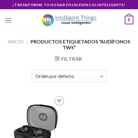
Skip
¡TRANSFORMA TU HOGAR EN UN ESPACIO INTELIGENTE!
to
content
0
INICIO
/
PRODUCTOS ETIQUETADOS “AUDÍFONOS
TWS”
FILTRAR