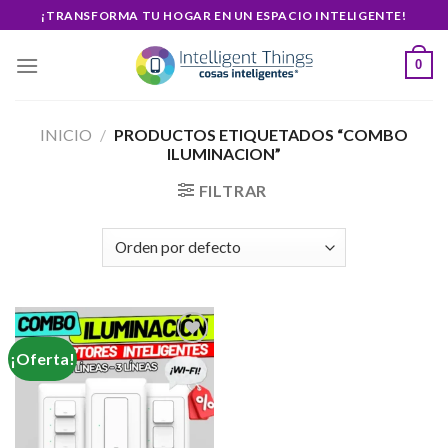
Skip
¡TRANSFORMA TU HOGAR EN UN ESPACIO INTELIGENTE!
to
content
0
INICIO
/
PRODUCTOS ETIQUETADOS “COMBO
ILUMINACION”
FILTRAR
¡Oferta!