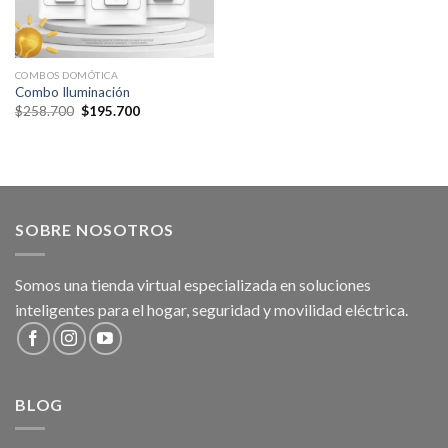
COMBOS DOMÓTICA
Combo Iluminación
Original
Current
$
258.700
$
195.700
price
price
was:
is:
$258.700.
$195.700.
SOBRE NOSOTROS
Somos una tienda virtual especializada en soluciones
inteligentes para el hogar, seguridad y movilidad eléctrica.
BLOG