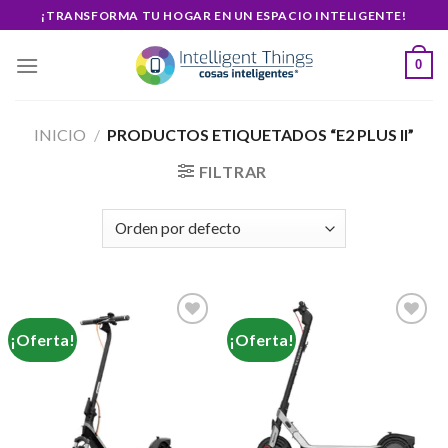
Skip
¡TRANSFORMA TU HOGAR EN UN ESPACIO INTELIGENTE!
to
content
0
INICIO
/
PRODUCTOS ETIQUETADOS “E2 PLUS II”
FILTRAR
¡Oferta!
¡Oferta!