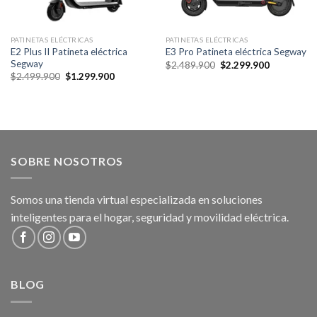
PATINETAS ELÉCTRICAS
PATINETAS ELÉCTRICAS
E2 Plus II Patineta eléctrica
E3 Pro Patineta eléctrica Segway
Segway
Original
Current
$
2.489.900
$
2.299.900
price
price
Original
Current
$
2.499.900
$
1.299.900
was:
is:
price
price
$2.489.900.
$2.299.900
was:
is:
$2.499.900.
$1.299.900.
SOBRE NOSOTROS
Somos una tienda virtual especializada en soluciones
inteligentes para el hogar, seguridad y movilidad eléctrica.
BLOG