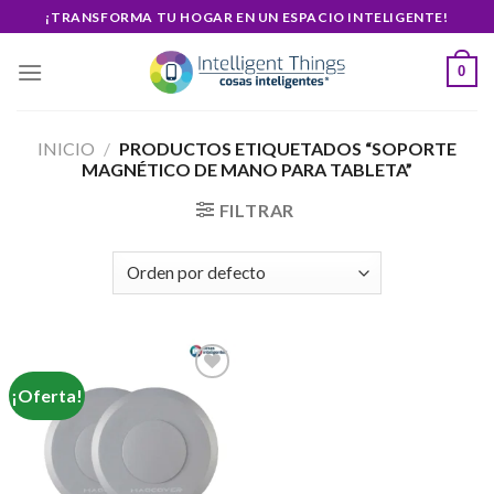
Skip
¡TRANSFORMA TU HOGAR EN UN ESPACIO INTELIGENTE!
to
content
0
INICIO
/
PRODUCTOS ETIQUETADOS “SOPORTE
MAGNÉTICO DE MANO PARA TABLETA”
FILTRAR
¡Oferta!