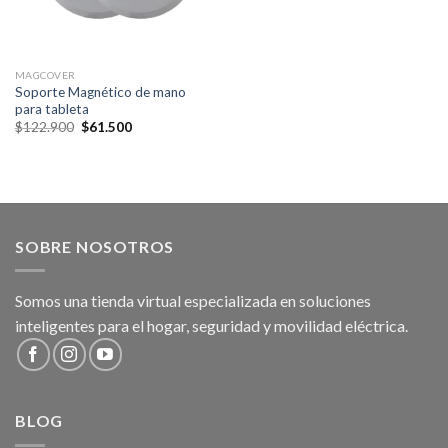
MAGCOVER
Soporte Magnético de mano
para tableta
Original
Current
$
122.900
$
61.500
price
price
was:
is:
$122.900.
$61.500.
SOBRE NOSOTROS
Somos una tienda virtual especializada en soluciones
inteligentes para el hogar, seguridad y movilidad eléctrica.
BLOG