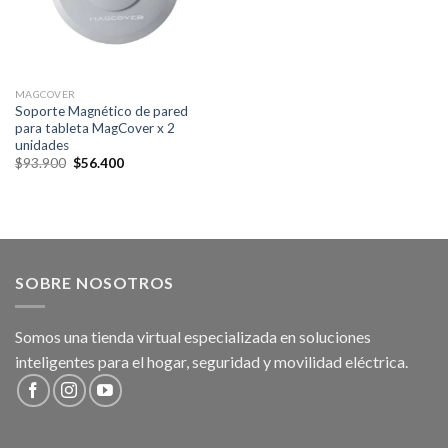
MAGCOVER
Soporte Magnético de pared
para tableta MagCover x 2
unidades
Original
Current
$
93.900
$
56.400
price
price
was:
is:
$93.900.
$56.400.
SOBRE NOSOTROS
Somos una tienda virtual especializada en soluciones
inteligentes para el hogar, seguridad y movilidad eléctrica.