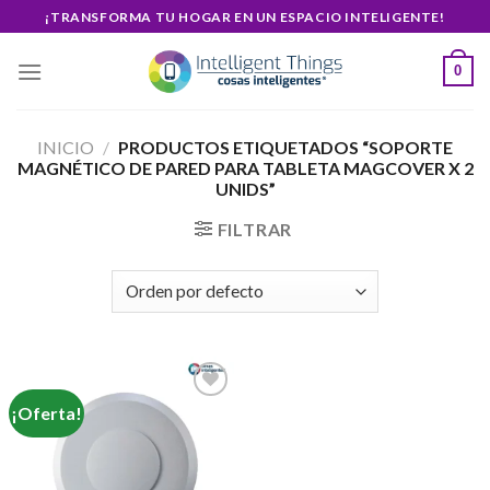
Skip
¡TRANSFORMA TU HOGAR EN UN ESPACIO INTELIGENTE!
to
content
0
INICIO
/
PRODUCTOS ETIQUETADOS “SOPORTE
MAGNÉTICO DE PARED PARA TABLETA MAGCOVER X 2
UNIDS”
FILTRAR
¡Oferta!