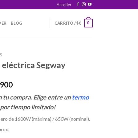
Acceder
0
VER
BLOG
CARRITO /
$
0
S
 eléctrica Segway
l
Current
.900
price
 tu compra.
Elige entre un
termo
is:
.900.
$4.599.900.
 ¡por tiempo limitado!
sero de 1600W (máxima) / 650W (nominal).
rox.