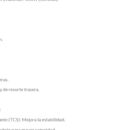
n.
eras.
 de resorte trasera.
:
ante (TCS): Mejora la estabilidad.
nubrio para mayor seguridad.