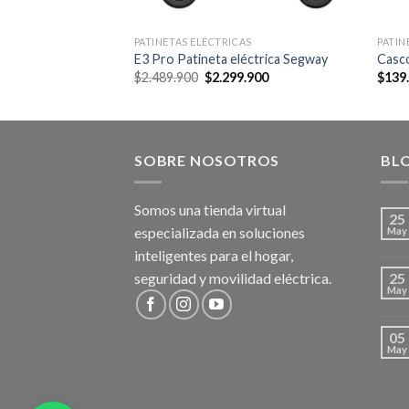
PATINETAS ELÉCTRICAS
PATIN
E3 Pro Patineta eléctrica Segway
Casco
Original
Current
$
2.489.900
$
2.299.900
$
139
price
price
was:
is:
$2.489.900.
$2.299.900.
SOBRE NOSOTROS
BL
Somos una tienda virtual
25
especializada en soluciones
May
inteligentes para el hogar,
seguridad y movilidad eléctrica.
25
May
05
May