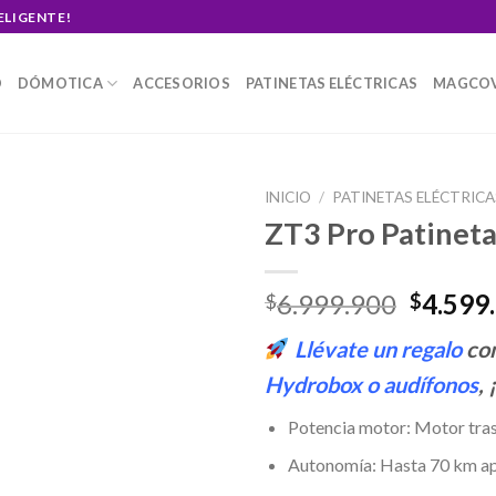
ELIGENTE!
O
DÓMOTICA
ACCESORIOS
PATINETAS ELÉCTRICAS
MAGCO
INICIO
/
PATINETAS ELÉCTRICA
ZT3 Pro Patineta
Origina
6.999.900
4.599
$
$
price
Llévate un regalo
con
was:
$6.999
Hydrobox
o
audífonos
,
Potencia motor: Motor tra
Autonomía: Hasta 70 km ap