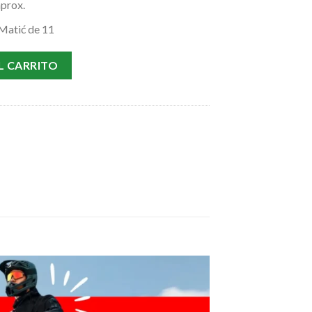
prox.
 Matić de 11
gway cantidad
L CARRITO