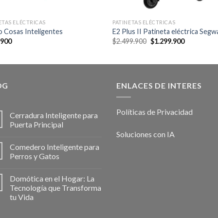
ETAS ELÉCTRICAS
PATINETAS ELÉCTRICAS
 Cosas Inteligentes
E2 Plus II Patineta eléctrica Segw
Original
Current
.900
$
2.499.900
$
1.299.900
price
price
was:
is:
$2.499.900.
$1.299.900
OG
ENLACES DE INTERES
Políticas de Privacidad
Cerradura Inteligente para
Puerta Principal
Soluciones con IA
Comedero Inteligente para
Perros y Gatos
Domótica en el Hogar: La
Tecnología que Transforma
tu Vida