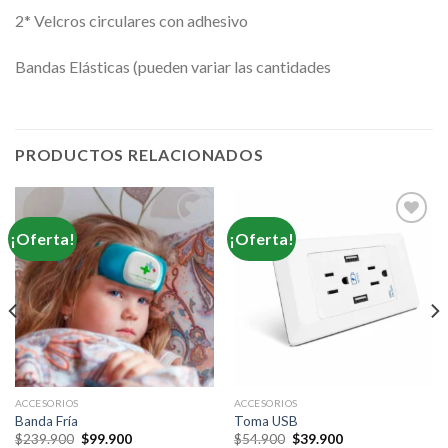
2* Velcros circulares con adhesivo
Bandas Elásticas (pueden variar las cantidades
PRODUCTOS RELACIONADOS
¡Oferta!
¡Oferta!
ACCESORIOS
ACCESORIOS
Banda Fría
Toma USB
Original
Current
Original
Current
$
239.900
$
99.900
$
54.900
$
39.900