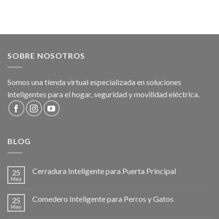
price
price
price
price
was:
is:
was:
is:
$239.900.
$99.900.
$54.900.
$39.900.
SOBRE NOSOTROS
Somos una tienda virtual especializada en soluciones
inteligentes para el hogar, seguridad y movilidad eléctrica.
BLOG
Cerradura Inteligente para Puerta Principal
25
May
Comedero Inteligente para Perros y Gatos
25
May