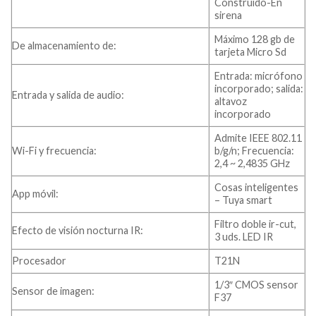
Construido-En
sirena
Máximo 128 gb de
De almacenamiento de:
tarjeta Micro Sd
Entrada: micrófono
incorporado; salida:
Entrada y salida de audio:
altavoz
incorporado
Admite IEEE 802.11
Wi-Fi y frecuencia:
b/g/n; Frecuencia:
2,4 ~ 2,4835 GHz
Cosas inteligentes
App móvil:
– Tuya smart
Filtro doble ir-cut,
Efecto de visión nocturna IR:
3 uds. LED IR
Procesador
T21N
1/3″ CMOS sensor
Sensor de imagen:
F37