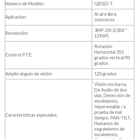
Número de Modelo:
QB322-T
Al aire libre,
Aplicación:
Interiores
3MP /2K (2304 *
Resolución:
1296P)
Rotación
Horizontal 355
Control PTZ:
grados vertical 90
grados
Amplio ángulo de visión:
120 grados
Visión nocturna,
De Audio de dos
vías, Detección de
movimiento,
Impermeable / a
prueba de mal
Características especiales:
tiempo, PAN-TILT,
Humanos de
seguimiento de
movimiento,