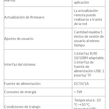
Alarma:
aplicación
La actualización
remota puede
Actualización de firmware:
realizarse a través
de la red
Cantidad maxima 5
inicios de sesión de
Ajustes de usuario:
usuario al mismo
tiempo
1 interfaz RJ45
10/100M adaptable,
1 interfaz de
Interfaz del sistema:
fuente de
alimentación USB, 1
interfaz TF
Fuente de alimentación:
DC5V/1A
Consumo de energía
< 5W
Temperatura:-10
℃~+50 ℃,
Condiciones de trabajo:
Humedad 10%~