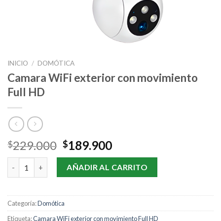
INICIO
/
DOMÓTICA
Camara WiFi exterior con movimiento
Full HD
Original
Current
229.000
189.900
$
$
price
price
Camara WiFi exterior con movimiento Full HD cantidad
was:
is:
AÑADIR AL CARRITO
$229.000.
$189.900.
Categoría:
Domótica
Etiqueta:
Camara WiFi exterior con movimiento Full HD