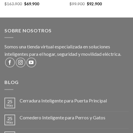
Original
Current
Original
Current
$
163.900
$
69.900
$
99.900
$
92.900
price
price
price
price
was:
is:
was:
is:
$163.900.
$69.900.
$99.900.
$92.900.
SOBRE NOSOTROS
Somos una tienda virtual especializada en soluciones
inteligentes para el hogar, seguridad y movilidad eléctrica.
BLOG
Cerradura Inteligente para Puerta Principal
25
May
Comedero Inteligente para Perros y Gatos
25
May