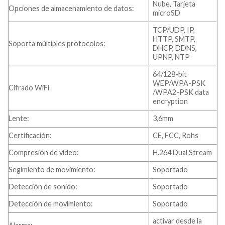
Nube, Tarjeta
Opciones de almacenamiento de datos:
microSD
TCP/UDP, IP,
HTTP, SMTP,
Soporta múltiples protocolos:
DHCP, DDNS,
UPNP, NTP
64/128-bit
WEP/WPA-PSK
Cifrado WiFi
/WPA2-PSK data
encryption
Lente:
3,6mm
Certificación:
CE, FCC, Rohs
Compresión de vídeo:
H.264 Dual Stream
Segimiento de movimiento:
Soportado
Detección de sonido:
Soportado
Detección de movimiento:
Soportado
activar desde la