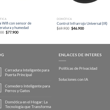
TICA
DOMÓTICA
a Wifi con sensor de
Control Infrarrojo Universal (IR)
eratura y humedad
Original
Current
$
69.900
$
46.900
price
price
Original
Current
900
$
77.900
was:
is:
price
price
$69.900.
$46.900.
was:
is:
$98.900.
$77.900.
OG
ENLACES DE INTERES
Políticas de Privacidad
Cerradura Inteligente para
Puerta Principal
Soluciones con IA
Comedero Inteligente para
Perros y Gatos
Domótica en el Hogar: La
Tecnología que Transforma