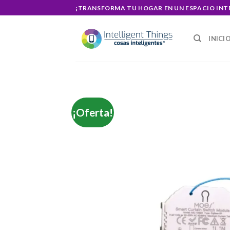
Skip
¡TRANSFORMA TU HOGAR EN UN ESPACIO INT
to
content
INICI
¡Oferta!