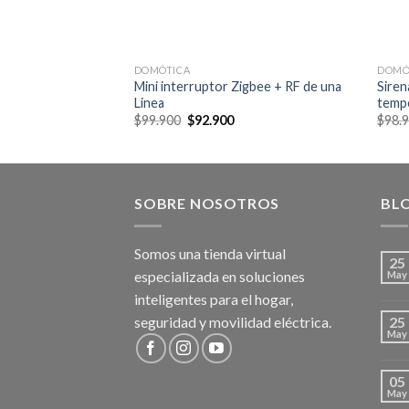
DOMÓTICA
DOMÓ
Mini interruptor Zigbee + RF de una
Siren
ente
Linea
temp
Current
0
price
Original
Current
$
99.900
$
92.900
$
98.
is:
price
price
0.
$439.900.
was:
is:
$99.900.
$92.900.
SOBRE NOSOTROS
BL
Somos una tienda virtual
25
especializada en soluciones
May
inteligentes para el hogar,
seguridad y movilidad eléctrica.
25
May
05
May