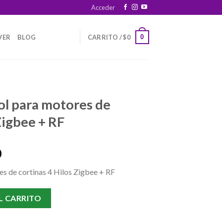
Acceder
0
VER
BLOG
CARRITO /
$
0
ol para motores de
Zigbee + RF
Current
0
price
s de cortinas 4 Hilos Zigbee + RF
is:
.
$102.900.
 de cortinas 4 Hilos Zigbee + RF cantidad
L CARRITO