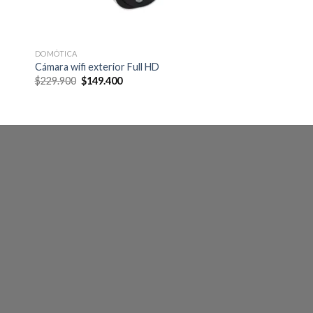
DOMÓTICA
Cámara wifi exterior Full HD
Original
Current
$
229.900
$
149.400
price
price
was:
is:
$229.900.
$149.400.