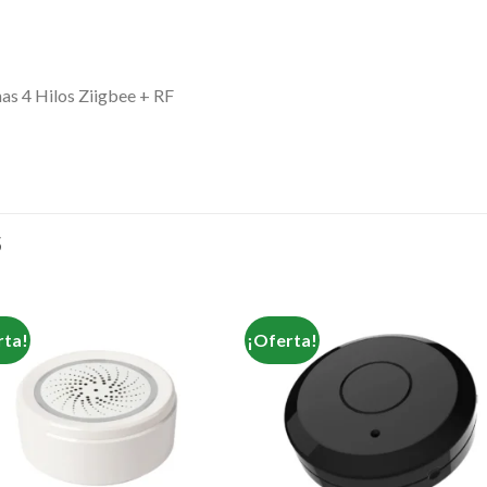
as 4 Hilos Ziigbee + RF
S
rta!
¡Oferta!