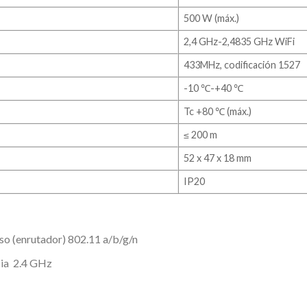
500 W (máx.)
2,4 GHz-2,4835 GHz WiFi
433MHz, codificación 1527
-10 ℃-+40 ℃
Tc +80 ℃ (máx.)
≤ 200 m
52 x 47 x 18 mm
IP20
eso (enrutador) 802.11 a/b/g/n
cia 2.4 GHz