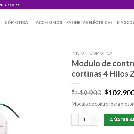
ELIGENTE!
O
DÓMOTICA
ACCESORIOS
PATINETAS ELÉCTRICAS
MAGCO
INICIO
/
DOMÓTICA
Modulo de contr
cortinas 4 Hilos 
Original
119.900
102.90
$
$
price
Modulo de control para motore
was:
$119.900
Modulo de control para motores
AÑADIR A