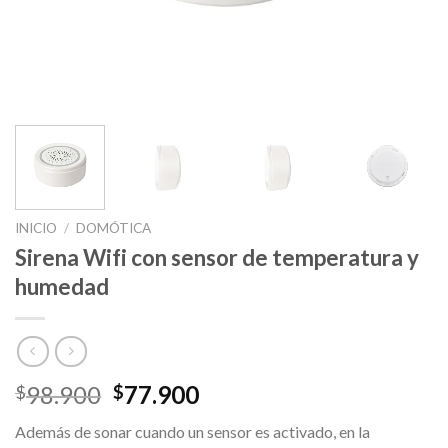
INICIO
/
DOMÓTICA
Sirena Wifi con sensor de temperatura y
humedad
Original
Current
98.900
77.900
$
$
price
price
Además de sonar cuando un sensor es activado, en la
was:
is: