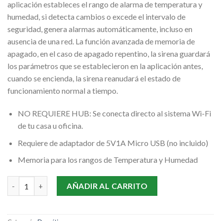
aplicación estableces el rango de alarma de temperatura y
$98.900.
$77.900.
humedad, si detecta cambios o excede el intervalo de
seguridad, genera alarmas automáticamente, incluso en
ausencia de una red. La función avanzada de memoria de
apagado, en el caso de apagado repentino, la sirena guardará
los parámetros que se establecieron en la aplicación antes,
cuando se encienda, la sirena reanudará el estado de
funcionamiento normal a tiempo.
NO REQUIERE HUB: Se conecta directo al sistema Wi-Fi
de tu casa u oficina.
Requiere de adaptador de 5V1A Micro USB (no incluido)
Memoria para los rangos de Temperatura y Humedad
Sirena Wifi con sensor de temperatura y humedad cantidad
AÑADIR AL CARRITO