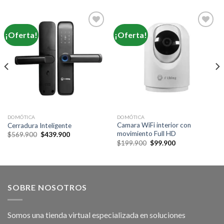
¡Oferta!
¡Oferta!
DOMÓTICA
DOMÓTICA
Camara WiFi interior con
Cerradura Inteligente
movimiento Full HD
Original
Current
$
569.900
$
439.900
price
price
Original
Current
$
199.900
$
99.900
was:
is:
price
price
$569.900.
$439.900.
was:
is:
$199.900.
$99.900.
SOBRE NOSOTROS
Somos una tienda virtual especializada en soluciones