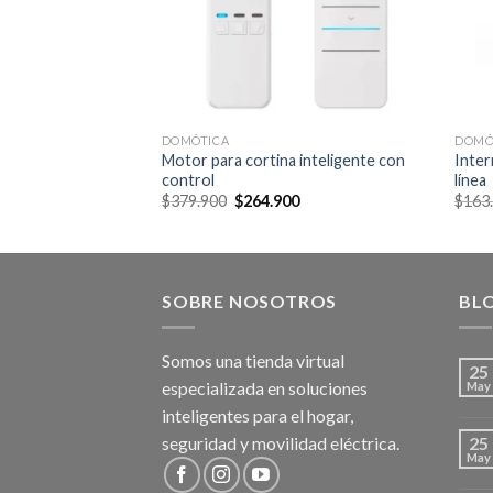
DOMÓTICA
DOMÓ
Motor para cortina inteligente con
Inter
vimiento
control
línea
urrent
rice
Original
Current
$
379.900
$
264.900
$
163
:
price
price
57.900.
was:
is:
$379.900.
$264.900.
SOBRE NOSOTROS
BL
Somos una tienda virtual
25
especializada en soluciones
May
inteligentes para el hogar,
seguridad y movilidad eléctrica.
25
May