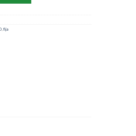
HD
,
fija