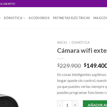
ELIGENTE!
O
DÓMOTICA
ACCESORIOS
PATINETAS ELÉCTRICAS
MAGCO
INICIO
/
DOMÓTICA
Cámara wifi exte
Original
229.900
149.40
$
$
price
En cosas inteligentes suplimos
was:
hogar quede sin control, nues
$229.900
ya que puedes verlas siempre q
puedes programar funciones con
Cámara wifi exterior Full HD c
AÑADIR A