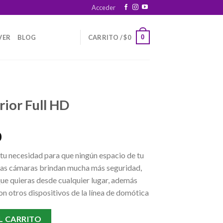
Acceder
0
VER
BLOG
CARRITO /
$
0
rior Full HD
Current
0
price
 tu necesidad para que ningún espacio de tu
is:
tras cámaras brindan mucha más seguridad,
.
$149.400.
ue quieras desde cualquier lugar, además
 otros dispositivos de la línea de domótica
antidad
L CARRITO