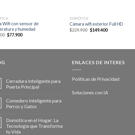
TICA
DOMÓTICA
a Wifi con sensor de
Cámara wifi exterior Full HD
eratura y humedad
Original
Current
$
229.900
$
149.400
price
price
Original
Current
900
$
77.900
was:
is:
price
price
$229.900.
$149.400.
was:
is:
$98.900.
$77.900.
OG
ENLACES DE INTERES
Políticas de Privacidad
Cerradura Inteligente para
Puerta Principal
Soluciones con IA
Comedero Inteligente para
Perros y Gatos
Domótica en el Hogar: La
Tecnología que Transforma
tu Vida