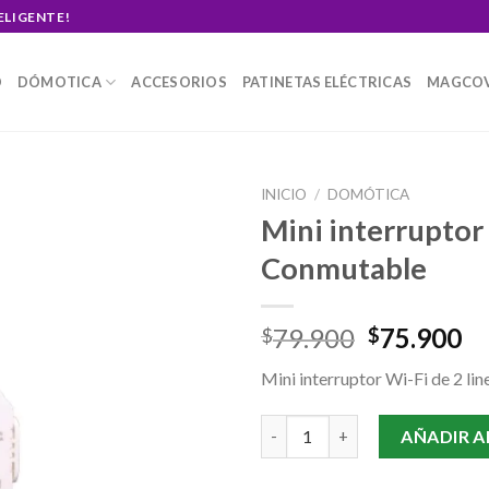
ELIGENTE!
O
DÓMOTICA
ACCESORIOS
PATINETAS ELÉCTRICAS
MAGCO
INICIO
/
DOMÓTICA
Mini interruptor 
Conmutable
Original
Cu
79.900
75.900
$
$
price
pr
Mini interruptor Wi-Fi de 2 li
was:
is:
$79.900.
$7
Mini interruptor Wi-Fi de 2 li
AÑADIR A