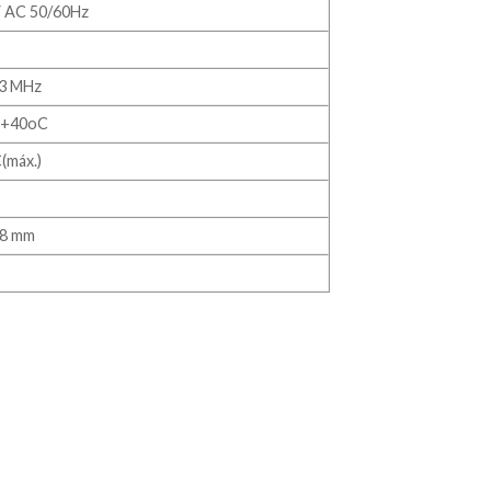
 AC 50/60Hz
3 MHz
 +40oC
(máx.)
18 mm