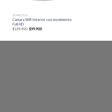
DOMÓTICA
Camara WiFi interior con movimiento
Full HD
Original
Current
$
199.900
$
99.900
price
price
was:
is:
$199.900.
$99.900.