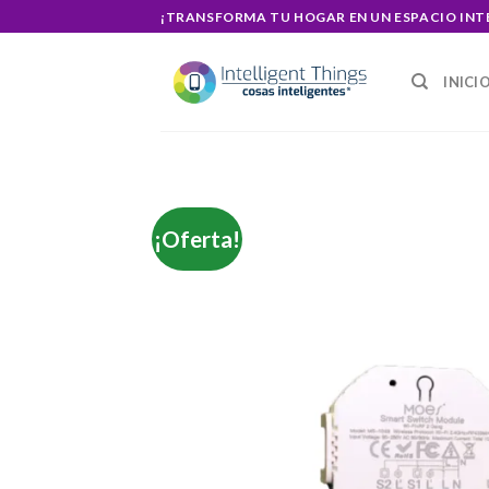
Skip
¡TRANSFORMA TU HOGAR EN UN ESPACIO INT
to
content
INICI
¡Oferta!