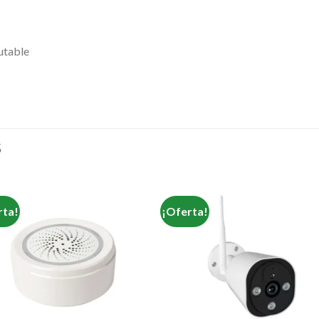
utable
S
rta!
¡Oferta!