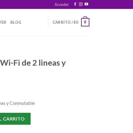
Acceder
0
VER
BLOG
CARRITO /
$
0
Wi-Fi de 2 lineas y
rrent
ice
neas y Conmutable
5.900.
neas y Conmutable cantidad
L CARRITO