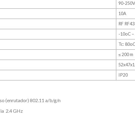
90-250V
10A
RF RF43
-10oC –
Tc: 80oC
≤ 200 m
52x47x
IP20
eso (enrutador) 802.11 a/b/g/n
cia 2.4 GHz