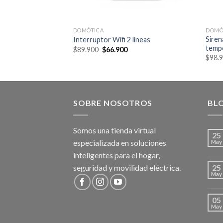
DOMÓTICA
DOMÓ
table Wifi de 1
Siren
Interruptor Wifi 2 líneas
temp
Original
Current
$
89.900
$
66.900
price
price
Current
$
98.
was:
is:
price
$89.900.
$66.900.
is:
0.
$69.900.
SOBRE NOSOTROS
BL
Somos una tienda virtual
25
especializada en soluciones
May
inteligentes para el hogar,
seguridad y movilidad eléctrica.
25
May
05
May