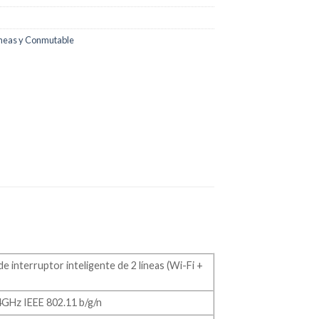
lineas y Conmutable
e interruptor inteligente de 2 líneas (Wi-Fi +
4GHz IEEE 802.11 b/g/n