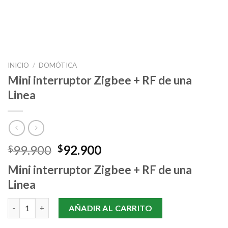
INICIO
/
DOMÓTICA
Mini interruptor Zigbee + RF de una
Linea
Original
Current
99.900
92.900
$
$
price
price
Mini interruptor Zigbee + RF de una
was:
is:
Linea
$99.900.
$92.900.
Mini interruptor Zigbee + RF de una Linea cantidad
AÑADIR AL CARRITO