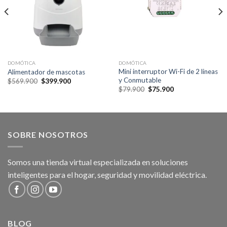
DOMÓTICA
DOMÓTICA
Mini interruptor Wi-Fi de 2 lineas
Alimentador de mascotas
y Conmutable
Original
Current
$
569.900
$
399.900
price
price
Original
Current
$
79.900
$
75.900
was:
is:
price
price
$569.900.
$399.900.
was:
is:
$79.900.
$75.900.
SOBRE NOSOTROS
Somos una tienda virtual especializada en soluciones
inteligentes para el hogar, seguridad y movilidad eléctrica.
BLOG