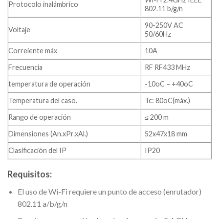
Protocolo inalámbrico
802.11 b/g/n
90-250V AC
Voltaje
50/60Hz
Correiente máx
10A
Frecuencia
RF RF433 MHz
temperatura de operación
-10oC – +40oC
Temperatura del caso.
Tc: 80oC(máx.)
Rango de operación
≤ 200 m
Dimensiones (An.xPr.xAl.)
52x47x18 mm
Clasificación del IP
IP20
Requisitos:
El uso de Wi-Fi requiere un punto de acceso (enrutador)
802.11 a/b/g/n