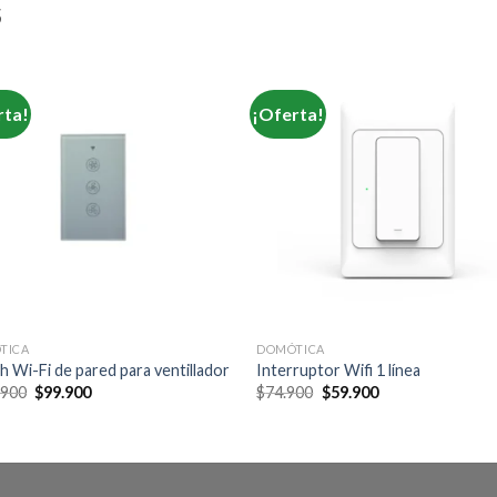
S
rta!
¡Oferta!
TICA
DOMÓTICA
h Wi-Fi de pared para ventillador
Interruptor Wifi 1 línea
Original
Current
Original
Current
.900
$
99.900
$
74.900
$
59.900
price
price
price
price
was:
is:
was:
is:
$119.900.
$99.900.
$74.900.
$59.900.