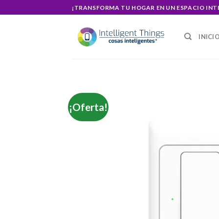
Skip
¡TRANSFORMA TU HOGAR EN UN ESPACIO INT
to
content
INICI
¡Oferta!