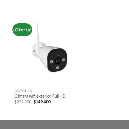
¡Oferta!
DOMÓTICA
Cámara wifi exterior Full HD
Original
Current
$
229.900
$
149.400
price
price
was:
is:
$229.900.
$149.400.