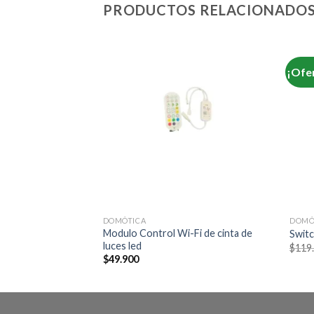
PRODUCTOS RELACIONADO
¡Ofe
DOMÓTICA
DOMÓ
Modulo Control Wi-Fi de cinta de
líneas
Switc
luces led
urrent
$
119
rice
$
49.900
:
68.900.