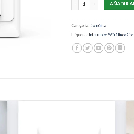
Interruptor Conmutable Wifi de
AÑADIR A
Categoría:
Domótica
Etiquetas:
Interruptor Wifi 1 línea C