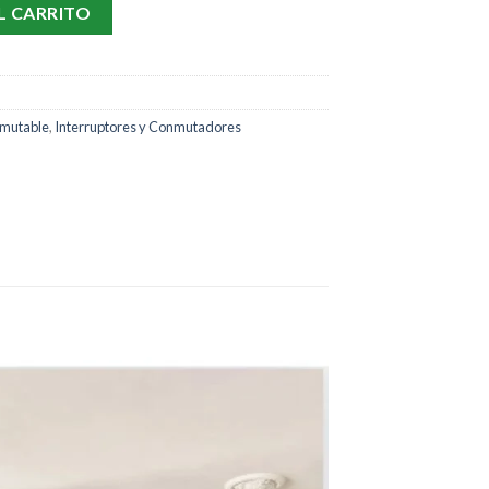
 1 línea cantidad
L CARRITO
onmutable
,
Interruptores y Conmutadores