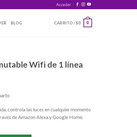
Acceder
0
VER
BLOG
CARRITO /
$
0
utable Wifi de 1 línea
Current
rice
uarto
s:
.
$69.900.
vida, controla las luces en cualquier momento
 través de Amazon Alexa y Google Home.