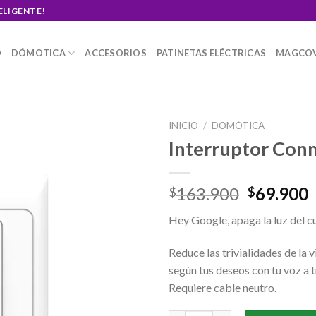
ELIGENTE!
O
DÓMOTICA
ACCESORIOS
PATINETAS ELÉCTRICAS
MAGCO
INICIO
/
DOMÓTICA
Interruptor Conm
Original
163.900
69.900
$
$
price
p
Hey Google, apaga la luz del c
was:
i
$163.900
Reduce las trivialidades de la 
según tus deseos con tu voz a
Requiere cable neutro.